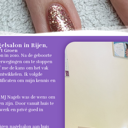
elsalon in Rijen,
 't Groen
n in 2010. Na de geboorte
verwegingen om te stoppen
af me de kans om het vak
ontwikkelen. Ik volgde
tificaten om mijn kennis en
t MJ Nagels was de wens om
n zijn. Door vanuit huis te
 werk en privé goed in
eigen nagelsalon aan huis