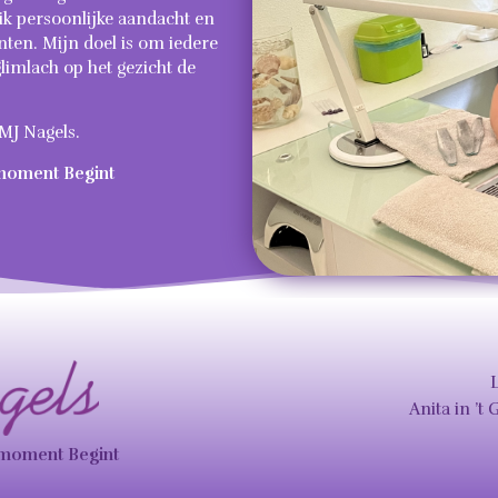
 ik persoonlijke aandacht en
ten. Mijn doel is om iedere
limlach op het gezicht de
 MJ Nagels.
moment Begint
Anita in ’t 
nmoment Begint